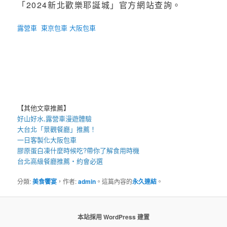
「2024新北歡樂耶誕城」官方網站查詢。
露營車
東京包車
大阪包車
【其他文章推薦】
好山好水,
露營車
漫遊體驗
大台北「
景觀餐廳
」推薦！
一日客製化
大阪包車
膠原蛋白凍
什麼時候吃?帶你了解食用時機
台北高級餐廳
推薦・約會必選
分類:
美食饗宴
，作者:
admin
。這篇內容的
永久連結
。
本站採用 WordPress 建置