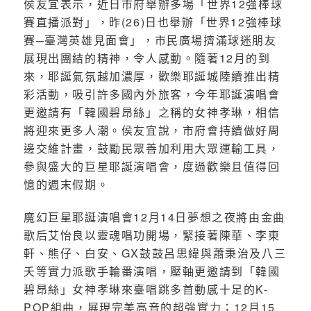
侯友宜表示，近日市府舉辦多場「世界12強棒球
賽直播派對」，昨(26)日也舉辦「世界12強棒球
賽─臺灣英雄見面會」，市民廣場擠滿球迷朋友
展現出團結的精神，令人感動。隨著12月的到
來，耶誕氣氛越加濃厚，歡樂耶誕城陸續推出精
彩活動，吸引許多國內外旅客，今年耶誕演唱會
更邀請有「韓國碧昂絲」之稱的女神孝琳，相信
將迎來更多人潮。侯友宜說，市府會持續做好周
邊交維計畫，鼓勵民眾善加利用大眾運輸工具，
參與盛大的巨星耶誕演唱會，度過歡樂且值得回
憶的週末假期。
魔幻巨星耶誕演唱會12月14日夢想之夜將由金曲
歌后艾怡良以靈魂唱功開場，緊接著陳華、李東
軒、熊仔、白安、GX鼓鼓呂思緯與蕭秉治及八三
夭等實力派歌手輪番演唱，壓軸更邀請到「韓國
碧昂絲」女神孝琳來臺唱跳多首動感十足的K-
POP組曲，展現完美高音的超強實力；12月15