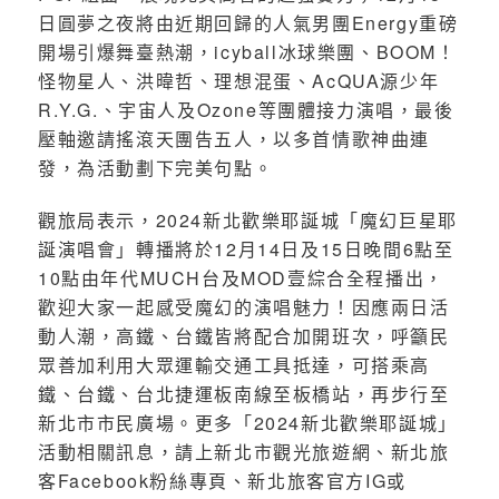
日圓夢之夜將由近期回歸的人氣男團Energy重磅
開場引爆舞臺熱潮，icyball冰球樂團、BOOM！
怪物星人、洪暐哲、理想混蛋、AcQUA源少年
R.Y.G.、宇宙人及Ozone等團體接力演唱，最後
壓軸邀請搖滾天團告五人，以多首情歌神曲連
發，為活動劃下完美句點。
觀旅局表示，2024新北歡樂耶誕城「魔幻巨星耶
誕演唱會」轉播將於12月14日及15日晚間6點至
10點由年代MUCH台及MOD壹綜合全程播出，
歡迎大家一起感受魔幻的演唱魅力！因應兩日活
動人潮，高鐵、台鐵皆將配合加開班次，呼籲民
眾善加利用大眾運輸交通工具抵達，可搭乘高
鐵、台鐵、台北捷運板南線至板橋站，再步行至
新北市市民廣場。更多「2024新北歡樂耶誕城」
活動相關訊息，請上新北市觀光旅遊網、新北旅
客Facebook粉絲專頁、新北旅客官方IG或