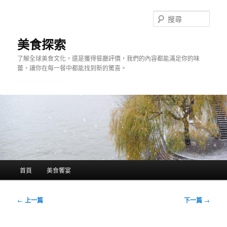
跳
至
搜
主
尋
要
美食探索
內
了解全球美食文化，還是獲得餐廳評價，我們的內容都能滿足你的味
容
蕾，讓你在每一餐中都能找到新的驚喜。
主
首頁
美食饗宴
要
選
單
文
←
上一篇
下一篇
→
章
導