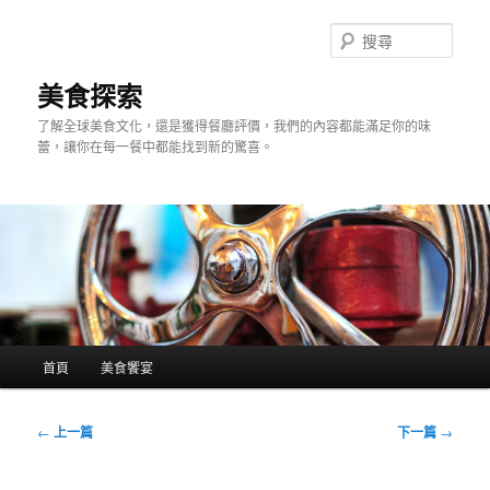
跳
至
搜
主
尋
要
美食探索
內
了解全球美食文化，還是獲得餐廳評價，我們的內容都能滿足你的味
容
蕾，讓你在每一餐中都能找到新的驚喜。
主
首頁
美食饗宴
要
選
單
文
←
上一篇
下一篇
→
章
導