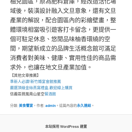
柚兒園區，原為肥料倉庫，經改造活化場
域後，裝潢設計融入文旦意象，還有文旦
產業的解說，配合園區內的彩繪壁畫，整
體環境相當吸引遊客打卡留念，更提供一
個可駐足休息、悠閒品味柚香環繞的空
間，期望新成立的品牌生活概念館可滿足
消費者對美味、健康、實用性佳的商品需
求外，也讓在地文旦產業加值。
【其他文章推薦】
準新人必讀!
新竹婚宴會館
推薦
嚴選頂級金絲
燕窩
禮盒
,歡迎線上購買
信義區微風南山星空
餐酒館
分類:
美食饗宴
，作者:
admin
。這篇內容的
永久連結
。
本站採用 WordPress 建置