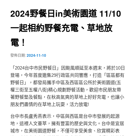
覽
2024野餐日in美術園道 11/10
一起相約野餐充電、草地放
電！
發佈日期:
2024-11-10
「2024台中市民野餐日」因颱風順延至本週末，將於10日
登場，今年首度邀集29行政區共同響應，打造「區區都有
野餐日」，都發局攜手中區及西區區公所於美術園道(五
權三街至五權八街)精心規劃野餐活動，歡迎市民朋友帶
著野餐墊及餐點，在秋高氣爽的草地上好好充電，也讓小
朋友們盡情的在草地上玩耍，活力放電!
台中市長盧秀燕表示，中區與西區是台中市發展的起源
地，這裡人文薈萃，擁有豐富的歷史與文化。台中是宜居
城市，在美術園道野餐，不僅可享受美食、欣賞精彩表