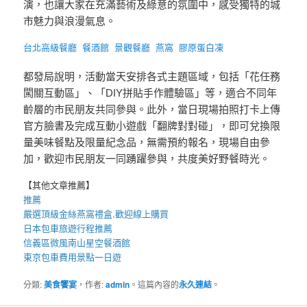
演，也讓大家在充滿藝術及綠意的氛圍中，感受獨特的城
市魅力與浪漫氣息。
台北高級餐廳
餐酒館
景觀餐廳
燕窩
膠原蛋白凍
都發局說明，活動當天安排各式主題區域，包括「花任務
闖關互動區」、「DIY拼貼手作體驗區」等，適合不同年
齡層的市民朋友共同參與。此外，當日現場拍照打卡上傳
官方臉書及完成互動小遊戲「翻牌對對碰」，即可兌換限
量美味餐點及限量紀念品，無需預約報名，現場自由參
加，歡迎市民朋友一同踴躍參與，共度美好野餐時光。
【其他文章推薦】
推薦
嚴選頂級金絲
燕窩
禮盒
,歡迎線上購買
日本包車
旅遊行程推薦
信義區微風南山星空
餐酒館
東京包車
費用景點一日遊
分類:
美食饗宴
，作者:
admin
。這篇內容的
永久連結
。