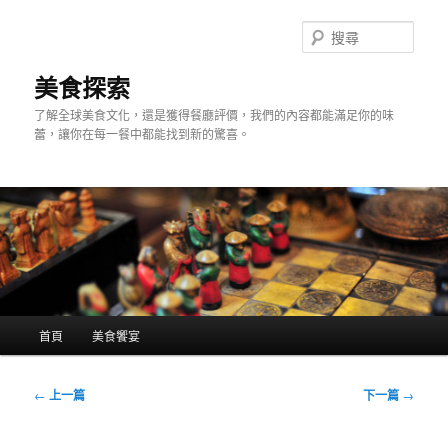
跳
至
搜
主
尋
要
美食探索
內
了解全球美食文化，還是獲得餐廳評價，我們的內容都能滿足你的味
容
蕾，讓你在每一餐中都能找到新的驚喜。
主
首頁
美食饗宴
要
選
單
文
←
上一篇
下一篇
→
章
導