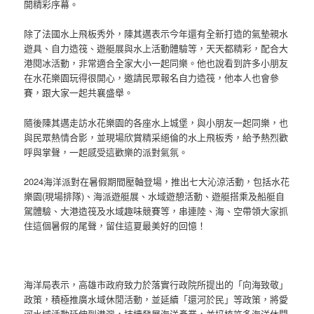
開精彩序幕。
除了法國水上飛板秀外，陳其邁表示今年還有全新打造的氣墊親水
遊具、自力造筏、遊艇展與水上活動體驗等，天天都精彩，配合大
港閱冰活動，非常適合全家大小一起同樂。他也說看到許多小朋友
在水花樂園玩得很開心，邀請民眾報名自力造筏，他本人也會參
賽，跟大家一起共襄盛舉。
隨後陳其邁走訪水花樂園的各座水上城堡，與小朋友一起同樂，也
與民眾熱情合影，並現場欣賞精采絕倫的水上飛板秀，給予熱烈歡
呼與掌聲，一起感受這歡樂的派對氣氛。
2024海洋派對在暑假期間壓軸登場，推出七大沁涼活動，包括水花
樂園(現場排隊)、海派遊艇展、水域遊憩活動、遊艇搭乘及船艇自
駕體驗、大港造筏及水域趣味競賽等，串連陸、海、空帶領大家抓
住這個暑假的尾聲，留住這夏最美好的回憶！
海洋局表示，高雄市政府致力於落實行政院所提出的「向海致敬」
政策，積極推廣水域休閒活動，並延續「還河於民」等政策，將愛
河水域活動延伸到港灣，持續發展海洋產業，並培植許多海洋休閒