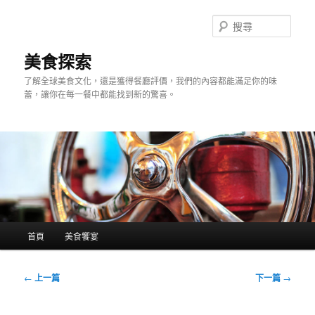
跳
至
搜
主
尋
要
美食探索
內
了解全球美食文化，還是獲得餐廳評價，我們的內容都能滿足你的味
容
蕾，讓你在每一餐中都能找到新的驚喜。
主
首頁
美食饗宴
要
選
單
文
←
上一篇
下一篇
→
章
導