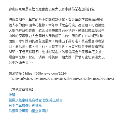
參山國家風景區管理處曹處長至大玩台中館為業者加油打氣
觀旅局補充，年底的台中活動精彩依舊，有去年創下超過300萬參
觀人次的台中國際花毯節，今年以「太空花境」為主題，打造精緻
大型花卉藝術裝置，結合音樂帶來精采花毯秀，邀請您來感受台中
山城的療癒魅力！全國最大購物盛事「台中購物節」10/24已強勢
開跑，今年獎項仍為全國最大，將抽出千萬好宅，業者優惠琳瑯滿
目，囊括食、衣、住、行、百貨零售等，只要登錄台中通暨購物節
APP，不僅買得聰明、也抽得開心。誠摯邀請全台民眾年底安排一
場台中之旅，賞花、消費、拍美照、抽大獎！詳情可密切關注大玩
台中粉絲專頁()。
來源链接：https://668enews.com/2024-
itf%e5%8f%b0%e5%8c%97%e5%9c%8b%e9%9a%9b%e6%97%85
【其他文章推薦】
推薦
嚴選頂級金絲
燕窩
禮盒
,歡迎線上購買
日本包車
旅遊行程推薦
信義區微風南山星空
餐酒館