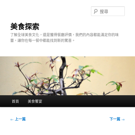
跳
至
搜
主
尋
要
美食探索
內
了解全球美食文化，還是獲得餐廳評價，我們的內容都能滿足你的味
容
蕾，讓你在每一餐中都能找到新的驚喜。
主
首頁
美食饗宴
要
選
單
文
←
上一篇
下一篇
→
章
導