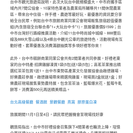
台中市觀光旅遊局說明，此次大玩台中館規模盛大，中市府攜手區
域內共7間公協會、10家特色業者及農業局所輔導共11間休閒農業
區，帶來台中住宿、伴手禮、農遊等最好玩、最優惠的資訊要分享
給全台民眾。例如台中市旅館商業同業公會現場販售旅宿超值優惠
組(內含旅宿全台聯合券*1+大玩台中卡*1)，旅展優惠價$1599；台
中市台灣好行路線推廣活動，介紹11台中時尚城中城線、888豐后
線及889大雪山線以及4條台中觀光公車的旅遊特色，活動現場有互
動好禮、套票優惠及消費滿額抽獎等多項好禮等你來！
此外，台中市糕餅商業同業公會共有2間業者共同參展，好禮老東
家的台中特產-招牌雞腳凍買1袋(5包)送1袋(5包)；高茗茶業推出精
選紅茶茶包買1送1。台中市東勢區產業文化發展協會由啟德雞場、
好樂農莊參展，啟德雞場帶來精選飛雞蛋，現場買2盒就送1盒；好
樂農莊現場展售東勢農特展，包含苦茶油、藍莓爆米花、藍莓牛軋
餅等，消費滿500元再送精美贈品。
台北高級餐廳
餐酒館
景觀餐廳
燕窩
膠原蛋白凍
旅展期間11月1日至4日，請民眾把握機會至現場找好康
觀旅局指出，台中市好禮協會召集旗下4間業者也輪流上陣，埕憶
企業送禮(11/1-11/2)帶來法式雪雲千層派禮盒，凡購買即送體驗