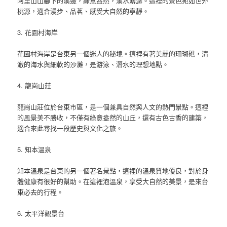
阿里山山腳下的溪邊，綠意盎然，溪水潺潺。這裡的景色宛如世外
桃源，適合漫步、品茗、感受大自然的寧靜。
3. 花園村海岸
花園村海岸是台東另一個迷人的秘境。這裡有著美麗的珊瑚礁，清
澈的海水與細軟的沙灘，是游泳、潛水的理想地點。
4. 龍崗山莊
龍崗山莊位於台東市區，是一個兼具自然與人文的熱門景點。這裡
的風景美不勝收，不僅有綠意盎然的山丘，還有古色古香的建築，
適合來此尋找一段歷史與文化之旅。
5. 知本溫泉
知本溫泉是台東的另一個著名景點，這裡的溫泉質地優良，對於身
體健康有很好的幫助。在這裡泡溫泉，享受大自然的美景，是來台
東必去的行程。
6. 太平洋觀景台