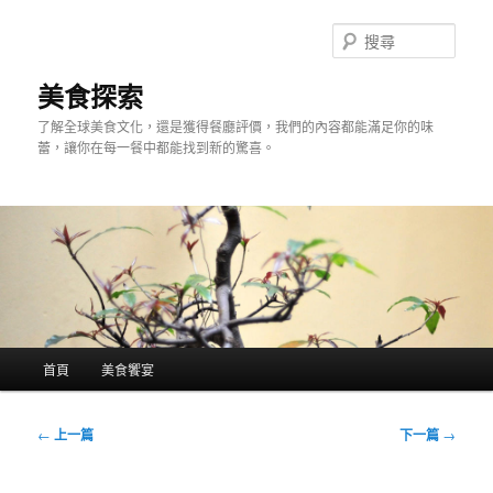
跳
至
搜
主
尋
要
美食探索
內
了解全球美食文化，還是獲得餐廳評價，我們的內容都能滿足你的味
容
蕾，讓你在每一餐中都能找到新的驚喜。
主
首頁
美食饗宴
要
選
單
文
←
上一篇
下一篇
→
章
導