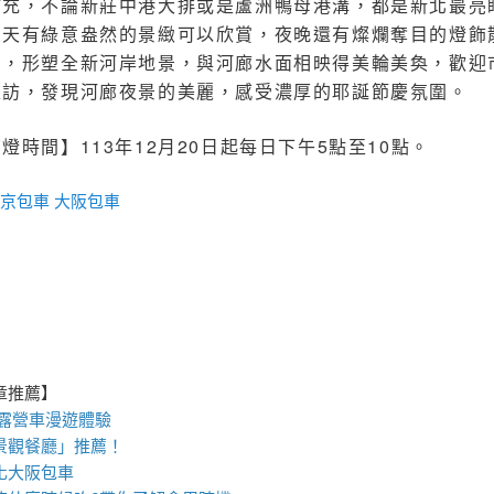
補充，不論新莊中港大排或是蘆洲鴨母港溝，都是新北最亮
白天有綠意盎然的景緻可以欣賞，夜晚還有燦爛奪目的燈飾
力，形塑全新河岸地景，與河廊水面相映得美輪美奐，歡迎
走訪，發現河廊夜景的美麗，感受濃厚的耶誕節慶氛圍。
燈時間】113年12月20日起每日下午5點至10點。
京包車
大阪包車
章推薦】
露營車
漫遊體驗
景觀餐廳
」推薦！
化
大阪包車