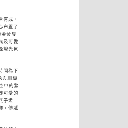
治有成，
心布置了
的金黃暖
熊及可愛
晚燈光氛
時間為下
色與珊瑚
空中的繁
潑可愛的
燕子燈
飾，傳遞