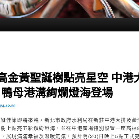
高金黃聖誕樹點亮星空 中港
、鴨母港溝絢爛燈海登場
24-12-20
耶誕佳節即將來臨，新北市政府水利局在新莊中港大排及蘆
道樹上點亮五彩繽紛燈海，並在中港廣場特別設置一座高達
，展現滿滿幸福及溫暖氣氛，預計明(20)日晚上5點正式