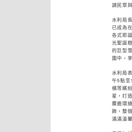
請民眾
水利局
已成為
各式耶
光聖誕
的巨型
圍中，
水利局
午5點至
橘等繽
星，打
麋鹿環
飾，整
滿滿溫