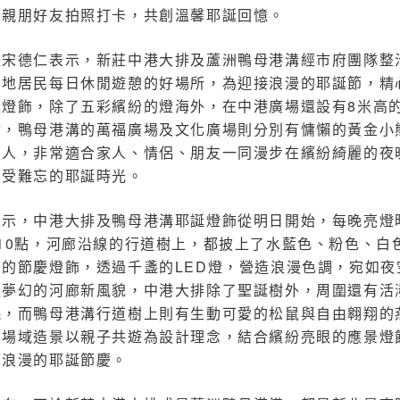
與親朋好友拍照打卡，共創溫馨耶誕回憶。
長宋德仁表示，新莊中港大排及蘆洲鴨母港溝經市府團隊整
在地居民每日休閒遊憩的好場所，為迎接浪漫的耶誕節，精
誕燈飾，除了五彩繽紛的燈海外，在中港廣場還設有8米高
樹，鴨母港溝的萬福廣場及文化廣場則分別有慵懶的黃金小
雪人，非常適合家人、情侶、朋友一同漫步在繽紛綺麗的夜
享受難忘的耶誕時光。
表示，中港大排及鴨母港溝耶誕燈飾從明日開始，每晚亮燈
10點，河廊沿線的行道樹上，都披上了水藍色、粉色、白
紛的節慶燈飾，透過千盞的LED燈，營造浪漫色調，宛如夜
造夢幻的河廊新風貌，中港大排除了聖誕樹外，周圍還有活
繞，而鴨母港溝行道樹上則有生動可愛的松鼠與自由翱翔的
個場域造景以親子共遊為設計理念，結合繽紛亮眼的應景燈
馨浪漫的耶誕節慶。