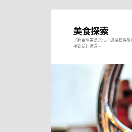
跳
至
主
美食探索
要
了解全球美食文化，還是獲得餐
內
找到新的驚喜。
容