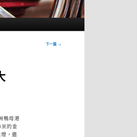
下一篇
→
大
洲鴨母港
8米的金
亮燈，邀