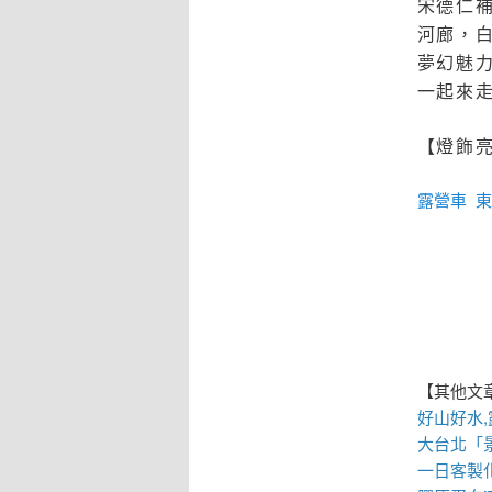
宋德仁
河廊，
夢幻魅
一起來
【燈飾亮
露營車
東
【其他文
好山好水,
大台北「
一日客製