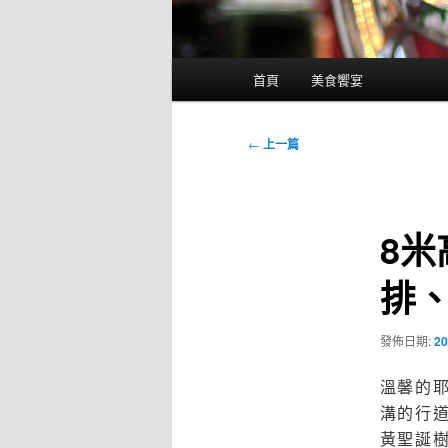
主
首頁
美食饗宴
要
選
單
文
←
上一篇
章
導
覽
8米
排
發佈日期:
20
溫馨的
溝的行
黃聖誕樹