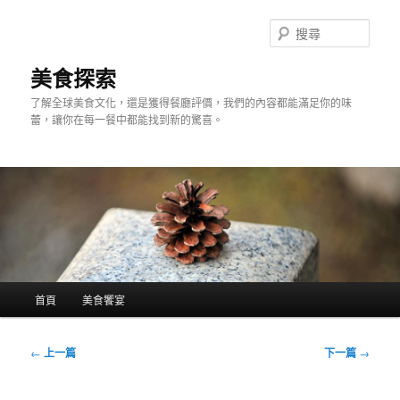
跳
至
搜
主
尋
要
美食探索
內
了解全球美食文化，還是獲得餐廳評價，我們的內容都能滿足你的味
容
蕾，讓你在每一餐中都能找到新的驚喜。
主
首頁
美食饗宴
要
選
單
文
←
上一篇
下一篇
→
章
導