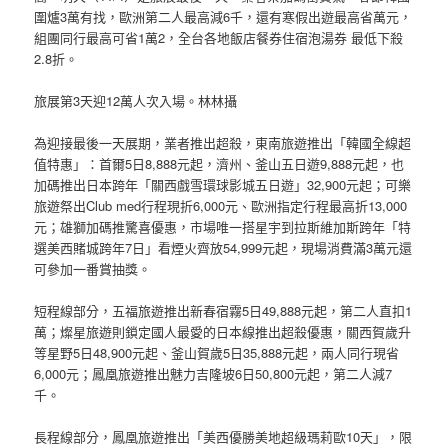
圍爐3萬有找，歐洲第二人最高減6千，還有寒假出遊最高省萬元，
組團同行最高可省1萬2，全台各地飯店餐券住宿泡湯券 最低下殺
2.8折。
旅展第3天迎12萬人次入場。林林攝
為迎接最後一天展期，業者推出超殺，東南旅遊推出「韓國全線超
值特惠」：首爾5日8,888元起，濟州、釜山五日遊9,888元起，也
加碼推出日本跨年「關西戲雪環球影城五日遊」32,900元起；可樂
旅遊祭出Club med行程現折6,000元、歐洲指定行程最高折13,000
元；雄獅加碼推驚喜優惠，市場唯一搭星宇到拉斯維加斯跨年「特
選美西賭城跨年7日」看煙火齊放54,999元起，現場消費滿3萬元還
可參加一番賞抽獎。
短程線部分，五福旅遊推出新春宿霧5日49,888元起，第二人直扣1
萬；燦星旅遊則鎖定國人最愛的日本線推出超殺優惠，關西賀歲升
等星野5日48,900元起、釜山賀歲5日35,888元起，兩人同行現省
6,000元；鳳凰旅遊推出魅力吉隆坡6日50,800元起，第二人減7
千。
長程線部分，鳳凰旅遊推出「美西優勝美地超級瑪莉歐10天」，限