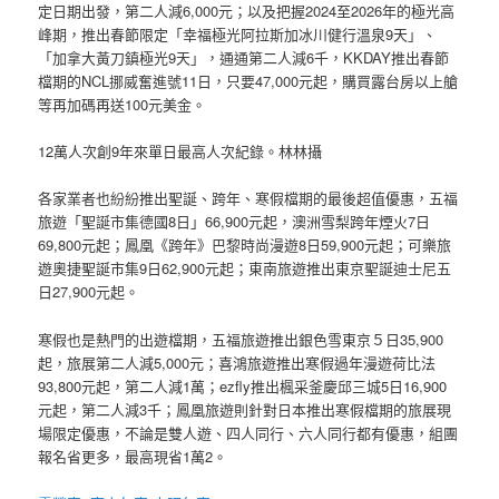
定日期出發，第二人減6,000元；以及把握2024至2026年的極光高
峰期，推出春節限定「幸福極光阿拉斯加冰川健行溫泉9天」、
「加拿大黃刀鎮極光9天」，通通第二人減6千，KKDAY推出春節
檔期的NCL挪威奮進號11日，只要47,000元起，購買露台房以上艙
等再加碼再送100元美金。
12萬人次創9年來單日最高人次紀錄。林林攝
各家業者也紛紛推出聖誕、跨年、寒假檔期的最後超值優惠，五福
旅遊「聖誕市集德國8日」66,900元起，澳洲雪梨跨年煙火7日
69,800元起；鳳凰《跨年》巴黎時尚漫遊8日59,900元起；可樂旅
遊奧捷聖誕市集9日62,900元起；東南旅遊推出東京聖誕迪士尼五
日27,900元起。
寒假也是熱門的出遊檔期，五福旅遊推出銀色雪東京５日35,900
起，旅展第二人減5,000元；喜鴻旅遊推出寒假過年漫遊荷比法
93,800元起，第二人減1萬；ezfly推出楓采釜慶邱三城5日16,900
元起，第二人減3千；鳳凰旅遊則針對日本推出寒假檔期的旅展現
場限定優惠，不論是雙人遊、四人同行、六人同行都有優惠，組團
報名省更多，最高現省1萬2。