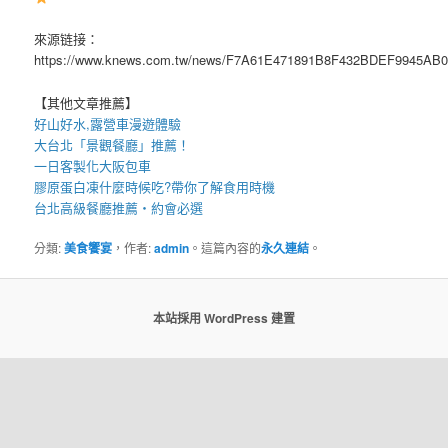
來源链接：
https://www.knews.com.tw/news/F7A61E471891B8F432BDEF9945AB0
【其他文章推薦】
好山好水,
露營車
漫遊體驗
大台北「
景觀餐廳
」推薦！
一日客製化
大阪包車
膠原蛋白凍
什麼時候吃?帶你了解食用時機
台北高級餐廳
推薦・約會必選
分類:
美食饗宴
，作者:
admin
。這篇內容的
永久連結
。
本站採用 WordPress 建置