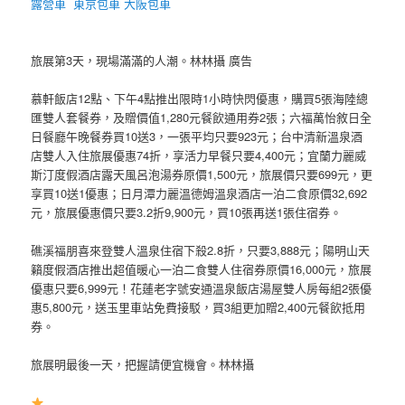
露營車
東京包車
大阪包車
旅展第3天，現場滿滿的人潮。林林攝 廣告
慕軒飯店12點、下午4點推出限時1小時快閃優惠，購買5張海陸總
匯雙人套餐券，及贈價值1,280元餐飲通用券2張；六福萬怡敘日全
日餐廳午晚餐券買10送3，一張平均只要923元；台中清新溫泉酒
店雙人入住旅展優惠74折，享活力早餐只要4,400元；宜蘭力麗威
斯汀度假酒店露天風呂泡湯券原價1,500元，旅展價只要699元，更
享買10送1優惠；日月潭力麗溫德姆溫泉酒店一泊二食原價32,692
元，旅展優惠價只要3.2折9,900元，買10張再送1張住宿券。
礁溪福朋喜來登雙人溫泉住宿下殺2.8折，只要3,888元；陽明山天
籟度假酒店推出超值暖心一泊二食雙人住宿券原價16,000元，旅展
優惠只要6,999元！花蓮老字號安通溫泉飯店湯屋雙人房每組2張優
惠5,800元，送玉里車站免費接駁，買3組更加贈2,400元餐飲抵用
券。
旅展明最後一天，把握請便宜機會。林林攝