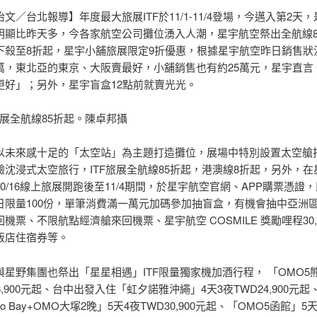
文／台北報導】年度最大旅展ITF於11/1-11/4登場，今邁入第2天
明顯比昨天多，今各家航空公司攤位湧入人潮，星宇航空祭出全航線8
下殺至8折起，星宇小舖旅展限定9折優惠，根據星宇航空昨日銷售狀
萬，東北亞的東京、大阪賣最好，小舖銷售也有約25萬元，星宇直言
更好」；另外，星宇盲盒12點前就賣光光。
旅展全航線85折起。陳卓邦攝
以未來感十足的「太空站」為主題打造攤位，展場中特別設置太空艙
驗沈浸式太空旅行，ITF旅展全航線85折起，港澳線8折起，另外，在
0/16線上旅展開跑後至11/4期間，於星宇航空官網、APP購票憑證
日限量100份，單筆消費滿一萬元加碼參加抽盲盒，有機會抽中亞洲
機票、不限航點經濟艙來回機票、星宇航空 COSMILE 獎勵哩程30,0
飯店住宿券等。
星野集團也祭出「星星相遇」ITF限量獨家機加酒行程， 「OMO5熊
16,900元起、台中出發入住「虹夕諾雅沖繩」4天3夜TWD24,900元
okyo Bay+OMO大塚2晚」5天4夜TWD30,900元起、「OMO5函館」5