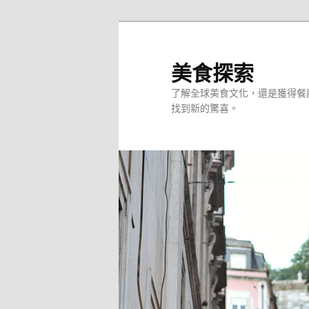
跳
至
主
美食探索
要
了解全球美食文化，還是獲得餐
內
找到新的驚喜。
容