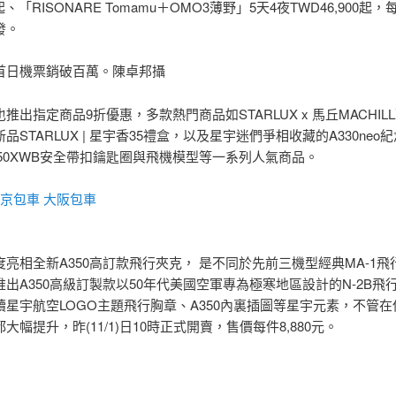
元起、「RISONARE Tomamu＋OMO3薄野」5天4夜TWD46,900起
發。
首日機票銷破百萬。陳卓邦攝
推出指定商品9折優惠，多款熱門商品如STARLUX x 馬丘MACHIL
品STARLUX | 星宇香35禮盒，以及星宇迷們爭相收藏的A330neo
350XWB安全帶扣鑰匙圈與飛機模型等一系列人氣商品。
京包車
大阪包車
亮相全新A350高訂款飛行夾克， 是不同於先前三機型經典MA-1飛
出A350高級訂製款以50年代美國空軍專為極寒地區設計的N-2B飛
續星宇航空LOGO主題飛行胸章、A350內裏插圖等星宇元素，不管
大幅提升，昨(11/1)日10時正式開賣，售價每件8,880元。