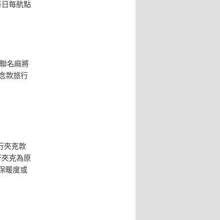
，每日每航點
L聯名麻將
紀念款旅行
行夾克款
行夾克為原
在保暖度或