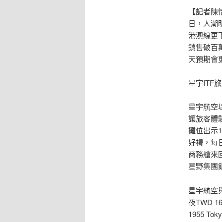
【記者陳怡
日，人潮
港澳線更
銷售破百
天預期會
星宇ITF
星宇航空
讓旅客體
攤位出示1
好禮，每
商務艙來回
星野集團
星宇航空與
夜TWD 
1955 T