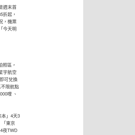
，是週末首
5折起，
況，機票
「今天明
拍照區，
星宇航空
，即可兌換
區不限航點
00哩 、
本」4天3
起、「東京
天4夜TWD