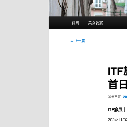
主
首頁
美食饗宴
要
選
單
文
←
上一篇
章
導
覽
IT
首
發佈日期:
20
ITF旅展
2024/11/