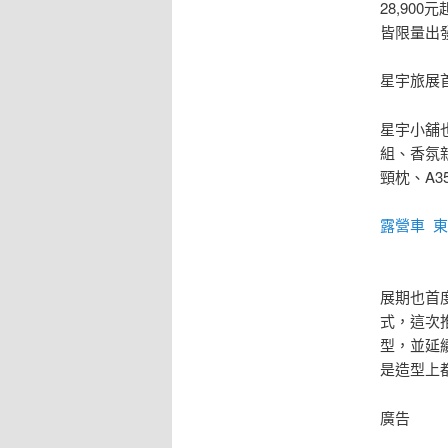
28,900
皆限量出
星宇旅展
星宇小舖也
組、香氛新
頸枕、A
露營車
東
展期也首度
式，這次推
型，並延
是造型上都
廣告