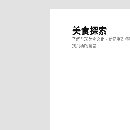
跳
至
主
美食探索
要
了解全球美食文化，還是獲得餐
內
找到新的驚喜。
容