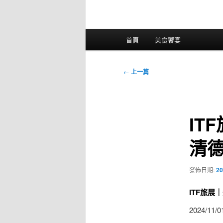
主
首頁
美食饗宴
要
選
單
文
←
上一篇
章
導
覽
IT
清
發佈日期:
20
ITF旅
2024/11/