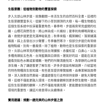
生態景觀：從植物到動物的豐富探索
步入北部山林步道，就像翻開一本活生生的自然百科全書。這裡的
生態景觀豐富多元，從腳下的小草到頭頂的大樹，每一種生物都在
這個生態系統中扮演著重要角色。春季時，步道兩旁常見盛開的杜
鵑、山櫻花與野百合，將山林染成一片繽紛；夏季則有蟬鳴與螢火
蟲，夜間步道更是充滿神秘氣息；秋季來臨，楓葉轉紅，落葉鋪滿
路面，踩上去發出沙沙聲響；冬季雖然寒冷，但部分步道仍有常綠
植物點綴，別有一番風情。除了植物，動物也是生態探索的重要部
分。北部山林常見的動物包括台灣獼猴、赤腹松鼠、白鼻心，以及
多種鳥類如五色鳥、台灣藍鵲與白頭翁。運氣好的話，還能在溪流
邊看到鉛色水鶇或紫嘯鶇，牠們的叫聲清脆悅耳，為寧靜的山林增
添生機。為了讓遊客更了解生態，許多步道設有解說牌，介紹當地
的特色物種與生態知識，有些甚至提供導覽服務，由專業解說員帶
領，深入探索自然奧秘。建議遊客在行走時保持安靜，避免大聲喧
嘩，這樣不僅能更融入環境，也有機會觀察到更多野生動物。透過
這些生態景觀的觀察，人們不僅能增廣見聞，更能體會到保護自然
環境的重要性，讓這片綠意得以永續傳承。
實用建議：規劃一趟完美的山林步道之旅