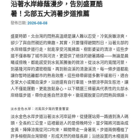
沿著水岸綠蔭漫步，告別盛夏酷
覽
暑！北部五大消暑步道推薦
發佈日期:
2026-08-08
盛夏時節，北台灣的悶熱高溫總是讓人難以忍受，冷氣房雖涼爽，
卻少了與自然親近的樂趣。其實，只要懂得避開烈日，沿著北部的
水岸綠蔭步道行走，就能享受河風拂面、樹影婆娑的清涼。這些步
道不僅串聯了城市與河流，更提供了絕佳的避暑路線——無論是晨
曦或傍晚，都能感受到水氣蒸騰後的微涼。從淡水河的寬闊河景，
到基隆河岸的濃密樹蔭，再到新店溪的清澈溪流，每一條步道都能
讓你暫時逃離都市的熱島效應。這些綠帶廊道多數平緩易行，適合
全家大小或獨自漫步，沿途還有自行車道、休憩涼亭與生態池，讓
人不僅能運動，更能放鬆身心。以下精選三條最具代表性的北部水
岸綠蔭步道，帶你走進自然涼意中，徹底擺脫夏日的悶熱與煩躁。
淡水金色水岸：河風與夕陽的雙重饗宴
淡水金色水岸步道沿著淡水河岸延伸，從捷運站旁一路通到漁人碼
頭，全長約三公里。這裡最迷人的是傍晚時分，當夕陽將河面染成
金黃，陣陣涼風從河口吹來，瞬間帶走一身暑氣。步道兩側種植了
許多榕樹與台灣欒樹，形成天然的綠蔭長廊；沿途設置的木棧道與