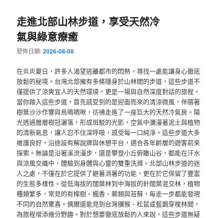
走進北部山林步道，享受天然冷
氣與綠意療癒
發佈日期:
2026-08-08
在炎炎夏日，許多人渴望逃離都市的悶熱，尋找一處能讓身心徹底
放鬆的秘境。台灣北部擁有多條隱身於山林間的步道，這些步道不
僅提供了涼爽宜人的天然環境，更是一場與自然深度對話的旅程。
當你踏入這些步道，首先感受到的是迎面而來的清涼微風，伴隨著
樹葉沙沙作響與鳥鳴啁啾，彷彿走進了一座巨大的天然冷氣房。陽
光透過層層樹冠灑落，形成斑駁的光影，空氣中瀰漫著泥土與植物
的清新氣息，讓人忍不住深呼吸，感受每一口純淨。這些步道大多
維護良好，沿途設有解說牌與休憩平台，適合各年齡層的遊客前來
探索。無論是沿著溪流漫步，還是攀登小丘俯瞰山谷，都能在汗水
與涼風交織中，體驗到身體與心靈的雙重洗滌。北部山林步道的迷
人之處，不僅在於它提供了避暑消暑的功能，更在於它保留了豐富
的生態多樣性。從低海拔的闊葉林到中海拔的針闊葉混交林，植物
種類繁多，常見的有樟樹、楓香、蕨類與苔蘚，每走一步都能發現
不同的自然驚喜。偶爾還能見到台灣獼猴、松鼠或藍鵲穿梭林間，
為旅程增添幾分野趣。對於想要徹底放鬆的人來說，這些步道無疑