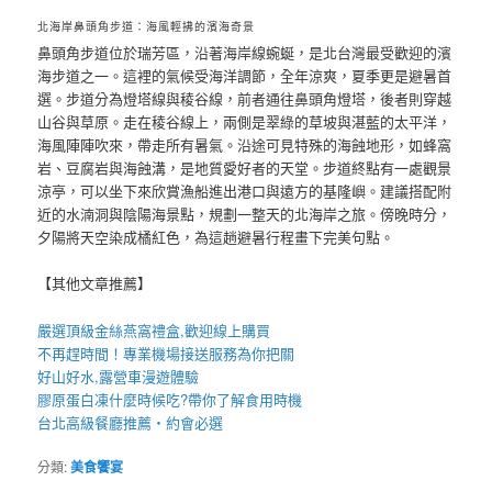
北海岸鼻頭角步道：海風輕拂的濱海奇景
鼻頭角步道位於瑞芳區，沿著海岸線蜿蜒，是北台灣最受歡迎的濱
海步道之一。這裡的氣候受海洋調節，全年涼爽，夏季更是避暑首
選。步道分為燈塔線與稜谷線，前者通往鼻頭角燈塔，後者則穿越
山谷與草原。走在稜谷線上，兩側是翠綠的草坡與湛藍的太平洋，
海風陣陣吹來，帶走所有暑氣。沿途可見特殊的海蝕地形，如蜂窩
岩、豆腐岩與海蝕溝，是地質愛好者的天堂。步道終點有一處觀景
涼亭，可以坐下來欣賞漁船進出港口與遠方的基隆嶼。建議搭配附
近的水湳洞與陰陽海景點，規劃一整天的北海岸之旅。傍晚時分，
夕陽將天空染成橘紅色，為這趟避暑行程畫下完美句點。
【其他文章推薦】
嚴選頂級金絲
燕窩
禮盒
,歡迎線上購買
不再趕時間！專業
機場接送
服務為你把關
好山好水,
露營車
漫遊體驗
膠原蛋白凍
什麼時候吃?帶你了解食用時機
台北高級餐廳
推薦・約會必選
分類:
美食饗宴