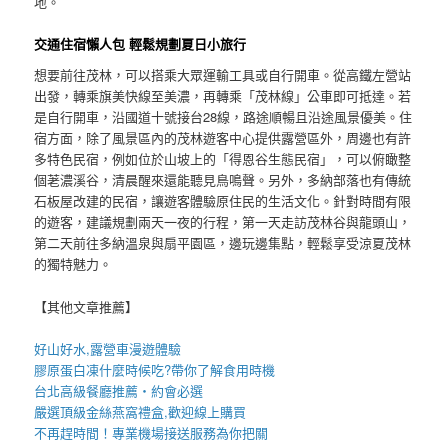
地。
交通住宿懶人包 輕鬆規劃夏日小旅行
想要前往茂林，可以搭乘大眾運輸工具或自行開車。從高鐵左營站
出發，轉乘旗美快線至美濃，再轉乘「茂林線」公車即可抵達。若
是自行開車，沿國道十號接台28線，路途順暢且沿途風景優美。住
宿方面，除了風景區內的茂林遊客中心提供露營區外，周邊也有許
多特色民宿，例如位於山坡上的「得恩谷生態民宿」，可以俯瞰整
個荖濃溪谷，清晨醒來還能聽見鳥鳴聲。另外，多納部落也有傳統
石板屋改建的民宿，讓遊客體驗原住民的生活文化。針對時間有限
的遊客，建議規劃兩天一夜的行程，第一天走訪茂林谷與龍頭山，
第二天前往多納溫泉與扇平園區，邊玩邊集點，輕鬆享受涼夏茂林
的獨特魅力。
【其他文章推薦】
好山好水,
露營車
漫遊體驗
膠原蛋白凍
什麼時候吃?帶你了解食用時機
台北高級餐廳
推薦・約會必選
嚴選頂級金絲
燕窩
禮盒
,歡迎線上購買
不再趕時間！專業
機場接送
服務為你把關