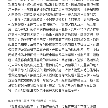
空更加熱鬧。從花蓮港邊的巨型千陽號氣球，到台東縱谷間的可愛
角色裝置，一場融合動漫魅力與自然美景的盛夏慶典，即將點燃旅
人的熱情。交通部觀光署與地方政府攜手，將人氣角色與在地文
化、農產、文創深度結合，不只提供拍照打卡的場景，更規劃一系
列互動體驗、主題市集與夜間燈光秀，讓旅客白天玩水、晚上看
展，感受與以往截然不同的花東風情。此外，活動也特別結合在地
店家推出限定聯名商品，從乖乖、麻糬到紅烏龍茶，讓遊客把「花
東限定」的美好回憶帶回家。親子家庭可搭乘主題彩繪列車，沿途
收集角色印章；年輕朋友則能騎單車穿梭稻田與太平洋海岸，在每
個隱藏版裝置前留下專屬合影，伴隨太平洋的徐徐海風，每一次快
門都將成為永恆回憶。活動更串聯縱谷與海岸線，規劃四條主題遊
程，讓旅客自由選擇喜歡的冒險路線。業者預估，這波IP熱潮將為
花東帶來可觀的觀光產值，暑假訂房率已明顯攀升。更重要的是，
主辦單位導入智慧分流與環保減碳措施，確保人潮湧入時仍能維持
優質遊憩品質。無論是航海王粉絲追尋偉大航道，還是吉伊卡哇迷
沉浸在柔軟療癒的世界，今夏的花東，絕對值得你親自走一趟，感
受被笑容與海風包圍的假期。這是一場屬於所有年齡層的夏日盛
會，也是地方創生與娛樂產業完美結合的最佳示範。
航海王登陸花蓮港 巨型千陽號成打卡熱點
「我要成為航海王！」這句經典台詞，今年夏天將在花蓮港邊迴