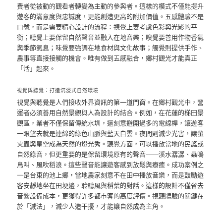
費者從被動的觀看者轉變為主動的參與者。這樣的模式不僅能提升
遊客的滿意度與忠誠度，更能創造更高的附加價值。五感體驗不是
口號，而是需要精心設計的流程：視覺上要考慮色彩與光影的平
衡；聽覺上要保留自然聲音並融入在地音樂；嗅覺要善用作物香氣
與季節氣息；味覺要強調在地食材與文化故事；觸覺則提供手作、
農事等直接接觸的機會。唯有做到五感融合，鄉村觀光才能真正
「活」起來。
視覺與聽覺：打造沉浸式自然環境
視覺與聽覺是人們接收外界資訊的第一道門窗。在鄉村觀光中，營
運者必須善用自然景觀與人為設計的結合。例如，在花蓮的梯田景
觀區，業者不僅保留傳統水圳，還刻意避開過多的電線桿，讓遊客
一眼望去就是連綿的綠色山脈與藍天白雲。夜間則減少光害，讓螢
火蟲與星空成為天然的燈光秀。聽覺方面，可以播放當地的民謠或
自然錄音，但更重要的是保留環境原有的聲音——溪水潺潺、蟲鳴
鳥叫、風吹稻浪。這些聲音能讓遊客感到放鬆與療癒。成功案例之
一是台東的池上鄉，當地農家刻意不在田中播放音樂，而是鼓勵遊
客安靜地坐在田埂邊，聆聽風與稻葉的對話。這樣的設計不僅省去
音響設備成本，更獲得許多都市客的高度評價。視聽體驗的關鍵在
於「減法」，減少人造干擾，才能讓自然成為主角。