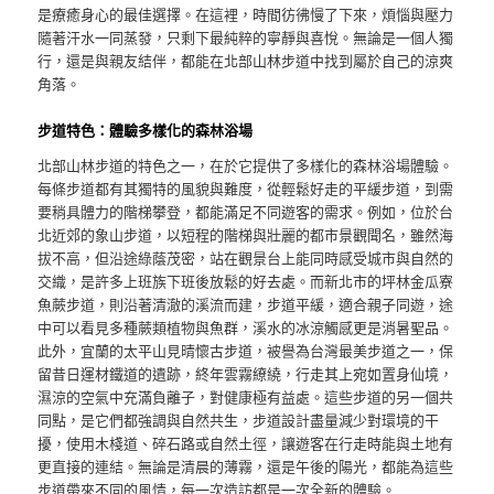
是療癒身心的最佳選擇。在這裡，時間彷彿慢了下來，煩惱與壓力
隨著汗水一同蒸發，只剩下最純粹的寧靜與喜悅。無論是一個人獨
行，還是與親友結伴，都能在北部山林步道中找到屬於自己的涼爽
角落。
步道特色：體驗多樣化的森林浴場
北部山林步道的特色之一，在於它提供了多樣化的森林浴場體驗。
每條步道都有其獨特的風貌與難度，從輕鬆好走的平緩步道，到需
要稍具體力的階梯攀登，都能滿足不同遊客的需求。例如，位於台
北近郊的象山步道，以短程的階梯與壯麗的都市景觀聞名，雖然海
拔不高，但沿途綠蔭茂密，站在觀景台上能同時感受城市與自然的
交織，是許多上班族下班後放鬆的好去處。而新北市的坪林金瓜寮
魚蕨步道，則沿著清澈的溪流而建，步道平緩，適合親子同遊，途
中可以看見多種蕨類植物與魚群，溪水的冰涼觸感更是消暑聖品。
此外，宜蘭的太平山見晴懷古步道，被譽為台灣最美步道之一，保
留昔日運材鐵道的遺跡，終年雲霧繚繞，行走其上宛如置身仙境，
濕涼的空氣中充滿負離子，對健康極有益處。這些步道的另一個共
同點，是它們都強調與自然共生，步道設計盡量減少對環境的干
擾，使用木棧道、碎石路或自然土徑，讓遊客在行走時能與土地有
更直接的連結。無論是清晨的薄霧，還是午後的陽光，都能為這些
步道帶來不同的風情，每一次造訪都是一次全新的體驗。