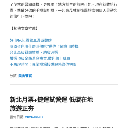
了茂林的暑期商機，更展現了地方創生的無限可能。現在就收拾行
囊，準備好你的手機與相機，一起來茂林創造屬於這個夏天最難忘
的旅行回憶吧！
【其他文章推薦】
好山好水,
露營車
漫遊體驗
膠原蛋白凍
什麼時候吃?帶你了解食用時機
台北高級餐廳
推薦・約會必選
嚴選頂級金絲
燕窩
禮盒
,歡迎線上購買
不再趕時間！專業
機場接送
服務為你把關
分類:
美食饗宴
新北月票+捷運試營運 低碳在地
旅遊正夯
發佈日期:
2026-08-07