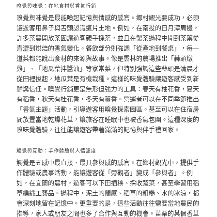
嗅覺與味覺：在地食材與香氣行銷
嗅覺與味覺是最能喚起記憶與情感的感官。鄉村觀光要成功，必須
讓遊客用鼻子與舌頭認識這片土地。例如，在南投的日月潭周邊，
許多茶農開放茶園讓遊客親手採茶，並且在製茶過程中聞到茶葉從
青澀到烘焙的香氣變化。餐飲部分則強調「從產地到餐桌」，每一
道菜都能說出食材的來源與故事。像是雲林的農場推出「蒜頭燉
雞」、「地瓜葉拌醬油」等家常菜，但特別強調這些蒜頭是清晨才
從田裡拔起，地瓜葉是有機栽種。這樣的味覺體驗讓遊客感受到新
鮮與信任。嗅覺行銷更是無形但強力的工具：春天有柚花香，夏天
有稻香，秋天有桂花香，冬天有薑香。營運者可以在不同季節推出
「香氣主題」活動，引導遊客用嗅覺探索園區。甚至可以在住宿房
間放置當地乾燥花草，讓旅客在睡眠中也被香氣包圍。這種深度的
嗅味覺體驗，往往能讓遊客帶著滿滿的記憶與伴手禮回家。
觸覺與互動：手作體驗與人情溫度
觸覺是五感中最直接、最具參與感的感官。在鄉村觀光中，提供手
作體驗或農事活動，能讓遊客從「旁觀者」變成「參與者」。例
如，在宜蘭的農村，遊客可以下田插秧、採收蔬菜，甚至學習用稻
草編織工藝品。過程中，泥土的觸感、稻草的粗糙、水的冰涼，都
會深刻地留在記憶中。更重要的是，這些活動往往需要當地農民的
指導，家人或朋友之間也多了合作與互動的機會。苗栗的某個香草