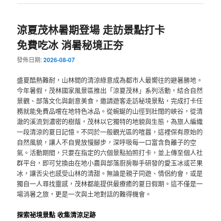
涼夏茂林暑期登場 走訪景點打卡
免費吃冰 消暑秘境正夯
發佈日期:
2026-08-07
盛夏酷熱難耐，山林間的清涼綠意成為都市人最嚮往的避暑勝地。
今年暑假，茂林國家風景區推出「涼夏茂林」系列活動，結合自然
景觀、部落文化與創意美食，邀請遊客走訪秘境景點，完成打卡任
務就能免費品嚐在地特色冰品。從蜿蜒的山徑到壯闊的峽谷，從清
澈的溪流到濃密的樹蔭，茂林以它獨特的地貌與生態，為旅人編織
一段清涼的夏日記憶。不同於一般觀光區的喧囂，這裡保有原始的
自然風貌，讓人不自覺放慢腳步，深呼吸每一口富含負離子的空
氣。活動期間，只要在指定的六個景點拍照打卡，並上傳至個人社
群平台，即可兌換由在地小農與部落廚房聯手研發的愛玉冰或芒果
冰，讓舌尖也感受山林的清甜。無論是親子同遊、情侶約會，或是
獨自一人尋找靈感，茂林都能提供最療癒的夏日假期。這不僅是一
場消暑之旅，更是一次與土地對話的難得機會。
探索祕境景點 收集清涼足跡