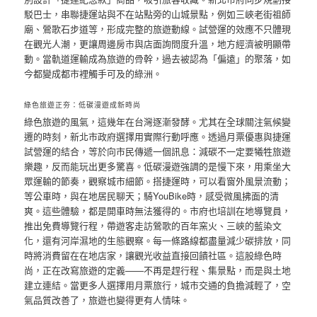
駁巴士，串聯捷運站與不在站點旁的山城景點，例如三峽老街祖師
廟、鶯歌石步道等，形成完整的旅遊動線。試營運的效應不只體現
在觀光人潮，更讓周邊房市與店面詢問度升溫，地方經濟被明顯帶
動。當軌道運輸成為旅遊的骨幹，過去被認為「偏遠」的聚落，如
今都變成都市裡觸手可及的綠洲。
綠色旅遊正夯：低碳漫遊成新時尚
綠色旅遊的風氣，這幾年在台灣逐漸發酵。尤其在全球關注氣候變
遷的時刻，新北市政府選擇用實際行動呼應。透過月票優惠與捷運
試營運的結合，等於向市民傳遞一個訊息：減碳不一定要犧牲旅遊
樂趣，反而能玩出更多驚喜。低碳漫遊強調的是慢下來，用乘坐大
眾運輸的節奏，觀察城市細節。搭捷運時，可以看窗外風景流動；
等公車時，與在地居民聊天；騎YouBike時，感受微風拂面的清
爽。這些體驗，都是開車時無法獲得的。市府也培訓在地導覽員，
推出免費導覽行程，帶遊客走訪鶯歌的百年窯火、三峽的藍染文
化，還有河岸濕地的生態觀察。每一條路線都盡量減少碳排放，同
時將消費留在在地店家，讓觀光收益直接回饋社區。這股綠色時
尚，正在改寫旅遊的定義——不再是趕行程、集景點，而是與土地
建立連結。當更多人選擇用月票旅行，城市交通的負擔減輕了，空
氣品質改善了，旅遊也變得更有人情味。