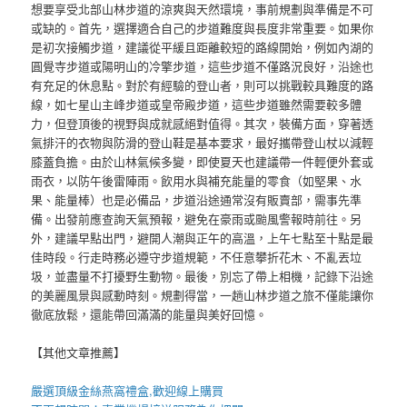
想要享受北部山林步道的涼爽與天然環境，事前規劃與準備是不可
或缺的。首先，選擇適合自己的步道難度與長度非常重要。如果你
是初次接觸步道，建議從平緩且距離較短的路線開始，例如內湖的
圓覺寺步道或陽明山的冷擎步道，這些步道不僅路況良好，沿途也
有充足的休息點。對於有經驗的登山者，則可以挑戰較具難度的路
線，如七星山主峰步道或皇帝殿步道，這些步道雖然需要較多體
力，但登頂後的視野與成就感絕對值得。其次，裝備方面，穿著透
氣排汗的衣物與防滑的登山鞋是基本要求，最好攜帶登山杖以減輕
膝蓋負擔。由於山林氣候多變，即使夏天也建議帶一件輕便外套或
雨衣，以防午後雷陣雨。飲用水與補充能量的零食（如堅果、水
果、能量棒）也是必備品，步道沿途通常沒有販賣部，需事先準
備。出發前應查詢天氣預報，避免在豪雨或颱風警報時前往。另
外，建議早點出門，避開人潮與正午的高溫，上午七點至十點是最
佳時段。行走時務必遵守步道規範，不任意攀折花木、不亂丟垃
圾，並盡量不打擾野生動物。最後，別忘了帶上相機，記錄下沿途
的美麗風景與感動時刻。規劃得當，一趟山林步道之旅不僅能讓你
徹底放鬆，還能帶回滿滿的能量與美好回憶。
【其他文章推薦】
嚴選頂級金絲
燕窩
禮盒
,歡迎線上購買