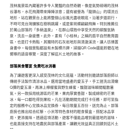
茂林風景區內藏著許多令人驚豔的自然奇觀，像是氣勢磅礡的茂林
谷瀑布，水花飛濺帶來陣陣涼意；還有被譽為「龍頭山」的環流丘
地形，站在觀景台上能將整個山谷風光盡收眼底。沿著步道前行，
不時可見台灣獼猴在樹梢跳躍，或是紫斑蝶翩翩飛舞。特別推薦位
於萬山部落的「多納溫泉」，在群山環抱中享受天然的碳酸氫鈉
泉，洗去一身疲憊。此外，素有「小桂林」之稱的扇平自然教育園
區，也是打卡熱點，其獨特的石灰岩地形與清澈溪流，讓人彷彿置
身畫中。每個景點都設有木製標示牌，掃描QR Code還能聆聽在地
嚮導的語音導覽，深度了解這片土地的故事。
部落美食饗宴 免費吃冰消暑
為了讓遊客更深入感受茂林的文化底蘊，活動特別邀請部落廚師以
傳統手法製作清涼冰品。選用當地盛產的愛玉子，手工搓洗出滑嫩
Q彈的愛玉凍，再淋上檸檬蜜與野生蜂蜜，酸甜滋味瞬間驅散暑
氣。另一款採用桃源區的芒果，果肉厚實香甜，製成綿密的芒果
冰，每一口都吃得到果粒。凡在活動期間完成打卡任務，即可至指
定的服務中心兌換冰品兌換券，每日限量五百份，送完為止。部落
廚房也推出結合紅藜、小米等特色食材的輕食餐盒，搭配冰品享
用，更添風味。透過這項活動，遊客不僅能品嚐到最道地的滋味，
也能直接支持在地農民與部落產業，讓觀光效益真正回饋到這片土