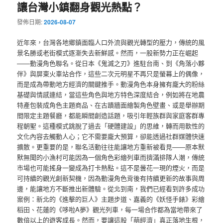
讓台灣小鎮翻身觀光熱點？
發佈日期:
2026-08-07
近年來，台灣各地鄉鎮面臨人口外流與觀光轉型的壓力，傳統的風
景名勝或老街模式逐漸失去新鮮感。然而，一股新勢力正在崛起
——動漫角色聯名。從日本《鬼滅之刃》進駐台南、到《角落小夥
伴》與屏東火車站合作，這些二次元明星不再只是螢幕上的偶像，
而是成為帶動地方經濟的關鍵推手。動漫角色本身擁有龐大的粉絲
基礎與情感連結，當這些角色與地方特色深度結合，例如將在地農
特產包裝成角色主題商品、在古蹟牆面繪製角色壁畫、或是舉辦期
間限定主題餐廳，都能瞬間創造話題，吸引年輕族群與家庭客群專
程朝聖。這種模式跳脫了過去「硬體建設」的思維，轉而用軟性的
文化內容去觸動人心；它不需要龐大預算，卻能透過社群媒體快速
擴散。更重要的是，聯名活動往往能讓地方重新被看見——原本默
默無聞的小漁村可能因為一個角色彩繪列車而擠滿排隊人潮，傳統
市場也可能搖身一變成為打卡熱點。這不是曇花一現的煙火，而是
可持續的觀光創新契機，因為動漫角色背後有持續更新的故事與周
邊，能讓地方不斷推出新體驗。從北到南，我們已經看到許多成功
案例：新北的《進擊的巨人》主題步道、嘉義的《妖怪手錶》彩繪
稻田、花蓮的《哆啦A夢》觀光列車，每一場合作都為當地帶來了
數倍以上的遊客成長。然而，要讓這股「萌經濟」真正落地生根，