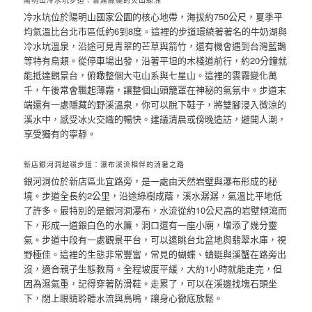
陽明山冷水坑步道：雲霧繚繞的火山綠洲
冷水坑位於陽明山國家公園的核心地帶，海拔約750公尺，夏季平
均氣溫比台北市區低約6到8度。這裡的步道環繞著著名的牛奶湖與
冷水坑溫泉，沿途可見青翠的芒草與箭竹，還有機會遇到台灣藍鵲
等特有鳥類。從停車場出發，沿著平坦的木棧道前行，約20分鐘就
能抵達觀景台，俯瞰整個大屯山系與七星山。這裡的雲霧變化萬
千，午後常會飄起薄霧，讓整個山頭籠罩在神秘的氣氛中。步道末
端還有一處隱藏的野溪溫泉，你可以脫下鞋子，將雙腳浸入微涼的
溪水中，感受冰火交織的暢快。建議清晨或傍晚造訪，避開人潮，
享受獨有的寧靜。
新店銀河洞越嶺步道：瀑布溪流相伴的消暑之路
銀河洞位於新店區北宜路旁，是一處由天然岩壁與瀑布形成的秘
境。步道全長約2公里，沿途綠樹成蔭，溪水潺潺，氣溫比平地低
了許多。最特別的是銀河洞瀑布，水流從約10公尺高的岩壁傾瀉而
下，形成一道銀白色的水簾，洞口還有一座小廟，增添了幾分靈
氣。步道中段有一處觀景平台，可以遠眺台北盆地與翡翠水庫，視
野極佳。這裡的生態非常豐富，常見的蝴蝶、蜻蜓與溪蟹在路旁出
沒，適合親子生態教育。全程坡度平緩，大約1小時就能走完，但
因為濕氣重，記得穿著防滑鞋。走累了，可以在溪邊找塊石頭坐
下，閉上眼睛聆聽水流與鳥鳴，讓身心徹底放鬆。