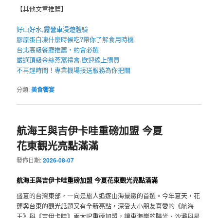
【其他文章推薦】
好山好水,
露營車
漫遊體驗
膠原蛋白凍
什麼時候吃?帶你了解食用時機
台北高級餐廳
推薦・約會必選
嚴選頂級金絲
燕窩
禮盒
,歡迎線上購買
不再趕時間！專業
機場接送
服務為你把關
分類:
美食饗宴
航海王與吉伊卡哇重磅加盟 今夏
花東觀光亮點滿滿
發佈日期:
2026-08-07
航海王與吉伊卡哇重磅加盟 今夏花東觀光亮點滿滿
盛夏的台灣東部，一向是旅人追逐山海景緻的首選。今年夏天，花
蓮與台東的觀光話題又有全新亮點，深受大小朋友喜愛的《航海
王》與《吉伊卡哇》兩大IP重磅加盟，讓東海岸的陽光、沙灘與星