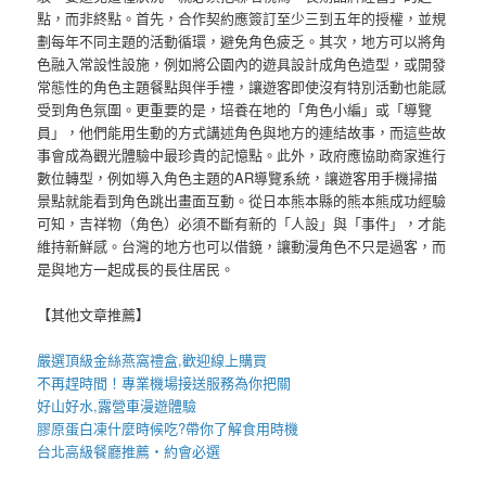
點，而非終點。首先，合作契約應簽訂至少三到五年的授權，並規
劃每年不同主題的活動循環，避免角色疲乏。其次，地方可以將角
色融入常設性設施，例如將公園內的遊具設計成角色造型，或開發
常態性的角色主題餐點與伴手禮，讓遊客即使沒有特別活動也能感
受到角色氛圍。更重要的是，培養在地的「角色小編」或「導覽
員」，他們能用生動的方式講述角色與地方的連結故事，而這些故
事會成為觀光體驗中最珍貴的記憶點。此外，政府應協助商家進行
數位轉型，例如導入角色主題的AR導覽系統，讓遊客用手機掃描
景點就能看到角色跳出畫面互動。從日本熊本縣的熊本熊成功經驗
可知，吉祥物（角色）必須不斷有新的「人設」與「事件」，才能
維持新鮮感。台灣的地方也可以借鏡，讓動漫角色不只是過客，而
是與地方一起成長的長住居民。
【其他文章推薦】
嚴選頂級金絲
燕窩
禮盒
,歡迎線上購買
不再趕時間！專業
機場接送
服務為你把關
好山好水,
露營車
漫遊體驗
膠原蛋白凍
什麼時候吃?帶你了解食用時機
台北高級餐廳
推薦・約會必選