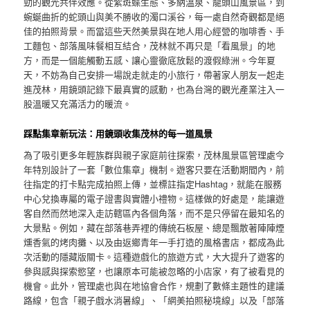
勁的觀光共伴效應。從紫斑蝶生態、多納溫泉、龍頭山風景區，到
蜿蜒曲折的蛇頭山與美不勝收的濁口溪谷，每一處自然奇觀都是絕
佳的拍照背景。而當這些天然美景與在地人用心經營的咖啡香、手
工麵包、部落風味餐相互結合，茂林就不再只是「看風景」的地
方，而是一個能觸動五感、讓心靈徹底放鬆的渡假綠洲。今年夏
天，不妨為自己安排一場說走就走的小旅行，帶著家人朋友一起走
進茂林，用鏡頭記錄下最真實的感動，也為台灣的觀光產業注入一
股溫暖又充滿活力的暖流。
踩點集章新玩法：用鏡頭收集茂林的每一道風景
為了吸引更多年輕族群與親子家庭前往探索，茂林風景區管理處今
年特別設計了一套「數位集章」機制。遊客只要在活動期間內，前
往指定的打卡點完成拍照上傳，並標註指定Hashtag，就能在服務
中心兌換專屬的電子證書與實體小禮物。這樣做的好處是，能讓遊
客自然而然地深入走訪轄區內各個角落，而不是只停留在最知名的
大景點。例如，藏在部落巷弄裡的傳統石板屋、總是飄散著陣陣煙
燻香氣的烤肉攤、以及由返鄉青年一手打造的風格書店，都成為此
次活動的隱藏版關卡。這種遊戲化的旅遊方式，大大提升了遊客的
參與感與探索慾望，也讓原本可能被忽略的小店家，有了被看見的
機會。此外，管理處也與在地協會合作，規劃了數條主題性的建議
路線，包含「親子戲水消暑線」、「網美拍照秘境線」以及「部落