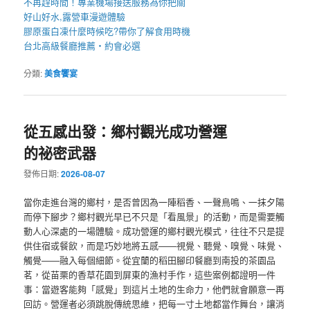
不再趕時間！專業
機場接送
服務為你把關
好山好水,
露營車
漫遊體驗
膠原蛋白凍
什麼時候吃?帶你了解食用時機
台北高級餐廳
推薦・約會必選
分類:
美食饗宴
從五感出發：鄉村觀光成功營運
的祕密武器
發佈日期:
2026-08-07
當你走進台灣的鄉村，是否曾因為一陣稻香、一聲鳥鳴、一抹夕陽
而停下腳步？鄉村觀光早已不只是「看風景」的活動，而是需要觸
動人心深處的一場體驗。成功營運的鄉村觀光模式，往往不只是提
供住宿或餐飲，而是巧妙地將五感——視覺、聽覺、嗅覺、味覺、
觸覺——融入每個細節。從宜蘭的稻田腳印餐廳到南投的茶園品
茗，從苗栗的香草花園到屏東的漁村手作，這些案例都證明一件
事：當遊客能夠「感覺」到這片土地的生命力，他們就會願意一再
回訪。營運者必須跳脫傳統思維，把每一寸土地都當作舞台，讓消