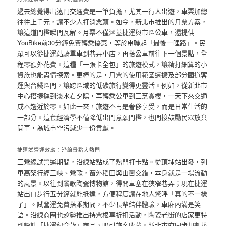
過去總覺得出遠門交通費是一筆負擔，尤其一行人出遊，車票加總
往往上千元，讓不少人打消念頭。如今，新北市推出的月票方案，
讓這道門檻瞬間瓦解。月票不僅涵蓋捷運與市區公車，還提供
YouBike前30分鐘免費轉乘優惠，等於串聯起「最後一哩路」。民
眾可以從捷運站騎單車到巷弄小店，再搭公車前往下一個景點，全
程零額外花費。這種「一張卡全包」的旅遊模式，讓精打細算的小
資族也能盡情探索。更棒的是，月票的使用範圍還擴及部分國道客
運與台鐵區間，讓跨區域的低碳旅行變得更靈活。例如，從新北市
中心搭捷運到淡水看夕陽，再轉乘公車到三芝賞櫻，一天下來交通
成本趨近於零。如此一來，旅遊不再是奢侈享受，而是日常生活的
一部分。這套經濟學不僅降低出門意願門檻，也間接鼓勵民眾放棄
開車，為城市空污減少一份貢獻。
捷運試營運效應：沿線景點大熱門
三鶯線試營運期間，沿線站點成了熱門打卡點。從頂埔站出發，列
車高架行經三峽、鶯歌，窗外稻田與山巒交錯，本身就是一場流動
的風景。以往到鶯歌陶瓷博物館，得開車塞在狹窄巷弄；現在捷運
站出口步行五分鐘就能抵達，方便程度讓在地人驚呼「真的不一樣
了」。試營運免費搭乘期間，不少長輩結伴體驗，車廂內滿是笑
語。沿線商圈也趁勢推出持票根享折扣活動，陶瓷老街的店家更特
別設計「捷運紀念款」商品，吸引旅客收藏。新北市府同步規劃接