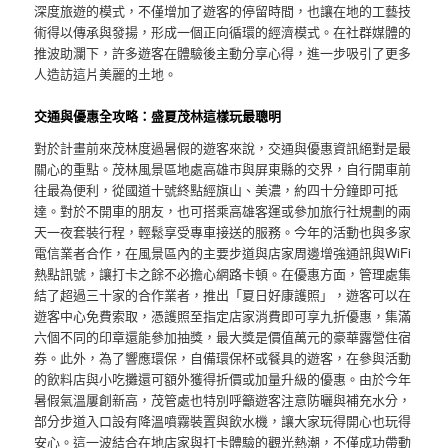
深度旅遊的模式，不僅增加了遊客的停留時間，也讓在地的工藝技
術得以傳承與發揚，形成一個正向循環的經濟模式。在社群媒體的
推波助瀾下，許多遊客在體驗後主動分享心得，進一步吸引了更多
人造訪這片美麗的土地。
交通與優惠全攻略：盛夏茂林這樣玩最聰明
對於計畫前來茂林度過暑假的遊客來說，交通與優惠資訊絕對是最
關心的重點。茂林風景區地處高雄市與屏東縣的交界，自行開車前
往最為便利，從國道十號終點經旗山、美濃，約四十分鐘即可抵
達。對於不開車的朋友，也可搭乘高雄客運或參加旅行社規劃的兩
天一夜套裝行程，輕鬆享受專車接送的服務。今年的活動也與多家
電信業者合作，在風景區內的主要步道與店家周邊增強通訊與WiFi
熱點訊號，讓打卡之餘不必擔心網路卡頓。在優惠方面，管理處集
結了超過三十家的合作業者，推出「夏日好康護照」，遊客可以在
遊客中心免費索取，憑護照至指定店家消費即可享九折優惠，集滿
六個不同的印章還能參加抽獎，最大獎是價值萬元的豪華露營住宿
券。此外，為了響應環保，自備環保杯或餐具的遊客，在參與活動
的飲料店與小吃攤還可額外獲得折價或加量升級的優惠。由於今年
暑假氣溫屢創新高，茂管處也特別呼籲遊客注意防曬與補充水分，
部分步道入口設有降溫噴霧裝置與飲水機，讓大家玩得開心也玩得
安心。這一波結合在地店家與打卡體驗的觀光熱潮，不僅成功帶動