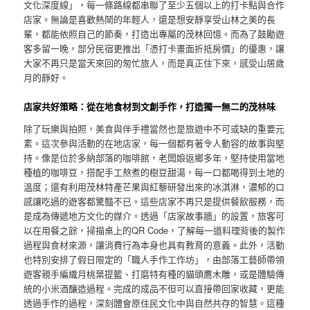
文化深度線」，每一條路線都串聯了至少五個以上的打卡點與合作
店家。無論是喜歡熱鬧的年輕人，還是想安靜享受山林之美的長
輩，都能依照自己的節奏，打造出專屬的茂林回憶。而為了鼓勵遊
客多留一晚，部分民宿更推出「憑打卡畫面折抵房價」的優惠，讓
大家不再只是當天來回的匆忙旅人，而是真正住下來，感受山居歲
月的靜好。
店家共好策略：從在地食材到文創手作，打造獨一無二的茂林味
除了玩樂與拍照，美食與伴手禮當然也是旅遊中不可或缺的重要元
素。這次參與活動的在地店家，每一個都有著令人動容的故事與堅
持。像是位於多納部落的咖啡館，老闆娘返鄉多年，堅持使用當地
種植的咖啡豆，搭配手工熬煮的樹豆甜湯，每一口都喝得到土地的
溫度；還有利用茂林特產芒果與紅藜研發出來的冰淇淋，濃郁的口
感讓吃過的遊客都驚豔不已。這些店家不再只是提供餐飲服務，而
是成為傳遞地方文化的媒介。透過「店家故事牆」的設置，旅客可
以在用餐之餘，掃描桌上的QR Code，了解每一道料理背後的製作
過程與食材來源，讓消費行為本身也具有教育的意義。此外，活動
也特別安排了假日限定的「職人手作工作坊」，由部落工藝師帶領
遊客親手編織月桃葉提籃、打磨特有種的貓頭鷹木雕，或是體驗傳
統的小米酒釀造過程。完成的成品不但可以直接帶回家收藏，更能
透過手作的過程，深刻體會原住民文化中與自然共存的智慧。這種