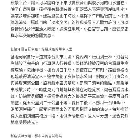
觀景平台，讓人可以隨時停下來欣賞觀音山與淡水河的山水畫卷。
除了自然景觀，這裡還有藝術裝置、街頭藝人表演與河岸咖啡座，
讓散步增添趣味。建議避開正午時段，選擇下午四點後前往，不僅
氣溫涼爽，還能目睹「淡水夕照」的經典美景。若體力許可，可以
從捷運站步行至漁人碼頭，途經紅毛城、小白宮等古蹟，感受歷史
與水岸交織的悠閒氣息。
基隆河濱自行車道：綠樹成蔭的單車天堂
基隆河濱自行車道貫穿台北市北區，從內湖、松山到士林，沿著河
岸鋪設了完善的自行車與人行共道。整條路線被茂密的台灣原生樹
種環繞，包括樟樹、楓香與白千層，即使在正午時刻，路面也被樹
冠遮蔽得清涼宜人。途中規劃了多個親水公園，例如大佳河濱公園
與美堤河濱公園，設有戲水區與草坡，是親子消暑的熱點。騎乘單
車或散步時，不時能見到白鷺鷥與夜鷺在河邊覓食，襯著潺潺流水
聲，彷彿置身鄉間。這條步道最大的優點是平直無坡，長度可自行
調整，從五公里到二十公里不等。夏日午後，不妨租一台Ubike，
沿著河岸騎行，感受迎面而來的河風與樹蔭交織的涼爽。特別推薦
從大直橋到洲美橋這一段，兩側綠蔭最濃，且人車分流，適合安靜
地享受慢時光。
新店溪畔步道：都市中的自然秘境