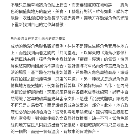
不能只是簡單地將角色貼上牆面，而需要細膩的在地轉譯——將角
色的價值與地方的歷史、美食、工藝進行對話。唯有如此，聯名才
能從一次性爆紅轉化為長期的觀光資產，讓地方在動漫角色的光環
下重新找到自己的定位與驕傲。
角色經濟與在地文化融合的成功模式
成功的動漫角色聯名觀光案例，往往不是硬生生將角色套用在地方
上，而是找到兩者之間的「共同靈魂」。以屏東的《角落小夥伴》
主題車站為例，這些角色本身就帶有「療癒、慢活」的氣質，恰與
屏東悠閒的南國風情不謀而合。設計團隊將車站內外佈置成角色生
活的場景，甚至將在地特產如蓮霧、芒果融入角色周邊商品，讓遊
客在拍照之餘也能帶走「屏東的味道」。另一種模式是透過角色劇
情與地方歷史連結，例如新竹縣曾與《名偵探柯南》合作，在內灣
老街設計解謎遊戲，玩家必須穿梭在各個老店尋找線索，過程中自
然認識了當年的礦業歷史與客家文化。這種「沉浸式體驗」讓觀光
不再只是走馬看花，而是讓遊客成為故事的一部分。此外，地方政
府也必須扮演積極角色：從簡化場地申請流程、提供補助金鼓勵在
地店家參與，到協助後續的文宣與社群推廣，缺一不可。當角色粉
絲與地方居民共同創造出新的記憶點，那個城鎮就不再只是地圖上
的一個點，而是一個有溫度、有故事的冒險舞台。