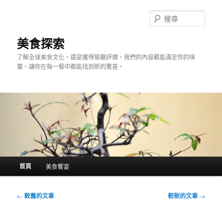
跳
跳
至
至
搜
主
輔
尋
要
助
美食探索
內
內
了解全球美食文化，還是獲得餐廳評價，我們的內容都能滿足你的味
容
容
蕾，讓你在每一餐中都能找到新的驚喜。
主
首頁
美食饗宴
要
選
單
文
←
較舊的文章
較新的文章
→
章
導