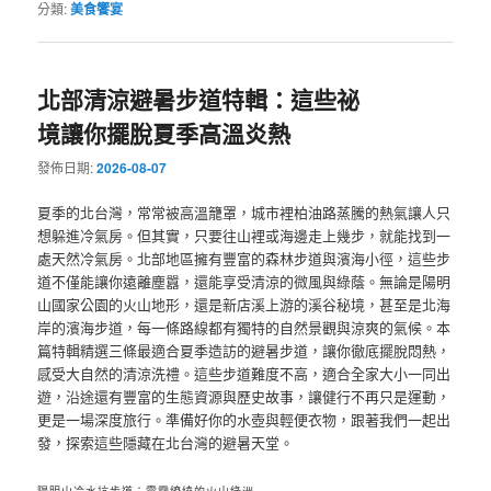
分類:
美食饗宴
北部清涼避暑步道特輯：這些祕
境讓你擺脫夏季高溫炎熱
發佈日期:
2026-08-07
夏季的北台灣，常常被高溫籠罩，城市裡柏油路蒸騰的熱氣讓人只
想躲進冷氣房。但其實，只要往山裡或海邊走上幾步，就能找到一
處天然冷氣房。北部地區擁有豐富的森林步道與濱海小徑，這些步
道不僅能讓你遠離塵囂，還能享受清涼的微風與綠蔭。無論是陽明
山國家公園的火山地形，還是新店溪上游的溪谷秘境，甚至是北海
岸的濱海步道，每一條路線都有獨特的自然景觀與涼爽的氣候。本
篇特輯精選三條最適合夏季造訪的避暑步道，讓你徹底擺脫悶熱，
感受大自然的清涼洗禮。這些步道難度不高，適合全家大小一同出
遊，沿途還有豐富的生態資源與歷史故事，讓健行不再只是運動，
更是一場深度旅行。準備好你的水壺與輕便衣物，跟著我們一起出
發，探索這些隱藏在北台灣的避暑天堂。