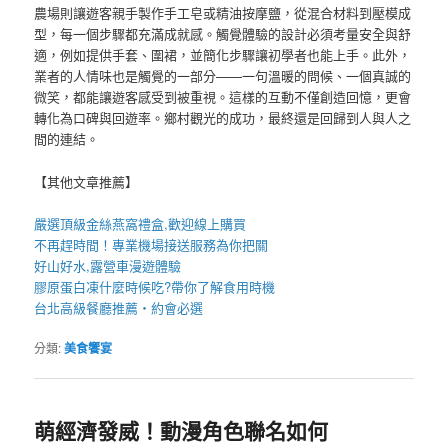
農場則讓遊客親手製作手工皂或精油按摩鹽，從混合材料到壓模成
型，每一個步驟都充滿成就感。觸覺體驗的設計必須考量安全與舒
適，例如提供手套、圍裙，並簡化步驟讓初學者也能上手。此外，
業者的人情味也是觸覺的一部分——一句溫暖的問候、一個真誠的
微笑，都能讓遊客感受到被重視。這樣的互動不僅創造回憶，更會
轉化為口碑與回遊率。鄉村觀光的成功，最終還是回歸到人與人之
間的連結。
【其他文章推薦】
嚴選頂級金絲
燕窩
禮盒
,歡迎線上購買
不再趕時間！專業
機場接送
服務為你把關
好山好水,
露營車
漫遊體驗
膠原蛋白凍
什麼時候吃?帶你了解食用時機
台北高級餐廳
推薦・約會必選
分類:
美食饗宴
萌經濟發威！動漫角色聯名如何