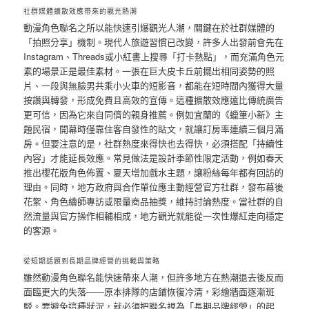
社群媒體擴散效應帶來的觀光熱潮
動漫角色聯名之所以能快速引爆觀光人潮，關鍵在於社群媒體的
「拍照分享」機制。現代人旅遊習慣已改變，許多人出發前會先在
Instagram、Threads或小紅書上搜尋「打卡熱點」，而充滿角色元
素的場景正是最佳素材。一張在巨大皮卡丘前擺出相同姿勢的照
片、一段與無臉男共乘小火車的短影音，都能在短時間內獲得大量
按讚與轉發，形成免費且高效的宣傳。這種擴散效應遠比傳統廣告
更可信，因為它來自同儕的親身推薦。例如宜蘭的《蠟筆小新》主
題民宿，開幕時僅靠住客自發性的貼文，就讓訂房率連續三個月滿
房。但要注意的是，社群熱度來得快也去得快，必須搭配「持續性
內容」才能延長效應。常見做法是設計季節性限定活動，例如春天
推出櫻花版角色佈置、夏天增加戲水主題，讓粉絲每年都有回訪的
理由。同時，地方政府與合作單位應主動經營官方社群，發布幕後
花絮、角色繪師專訪或限量商品抽獎，維持討論熱度。當社群的自
然流量與官方操作相輔相成，地方觀光就能從一次性爆紅走向穩定
的客源。
從短期話題到長期品牌經營的挑戰與策略
雖然動漫角色聯名能快速帶來人潮，但許多地方在熱潮退去後反而
面臨更大的失落——原本排隊的店鋪恢復冷清，彩繪牆面逐漸斑
駁。要避免這種狀況，就必須把聯名視為「長期品牌經營」的起